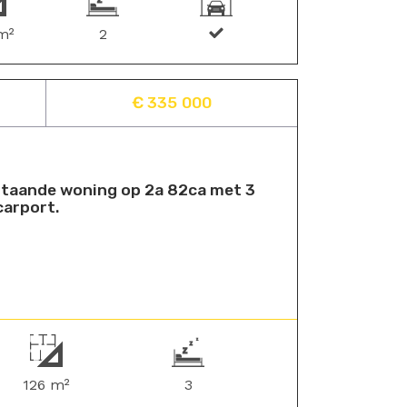
m²
2
€ 335 000
jstaande woning op 2a 82ca met 3
carport.
126 m²
3