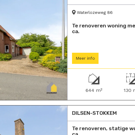
Waterlozeweg 86
Te renoveren woning met
ca.
Meer info
644 m²
130 
DILSEN-STOKKEM
Te renoveren, statige w
ca.