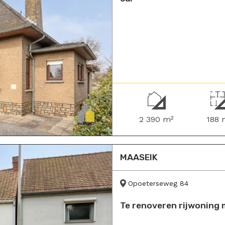
2 390 m²
188 
MAASEIK
Opoeterseweg 84
Te renoveren rijwoning m