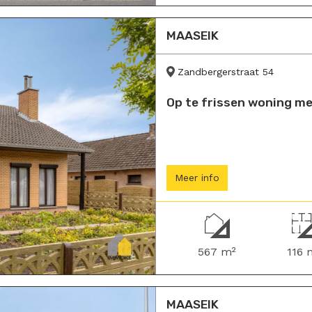
MAASEIK
Zandbergerstraat 54
Op te frissen woning met
Meer info
567 m²
116 
MAASEIK