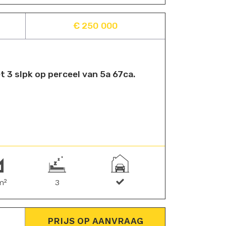
€ 250 000
 3 slpk op perceel van 5a 67ca.
m²
3
PRIJS OP AANVRAAG