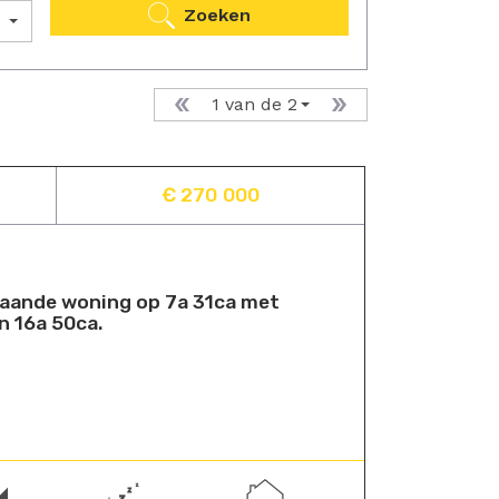
Zoeken
1 van de 2
€ 270 000
staande woning op 7a 31ca met
n 16a 50ca.