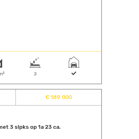
m²
3
€ 189 000
et 3 slpks op 1a 23 ca.