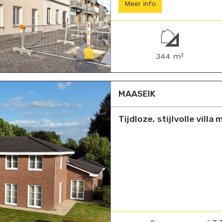
Meer info
344 m²
MAASEIK
Tijdloze, stijlvolle vill