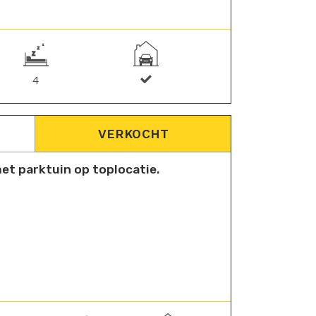
4
VERKOCHT
a met parktuin op toplocatie.