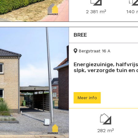
2 381 m²
140 
BREE
Bergstraat 16 A
Energiezuinige, halfvri
slpk, verzorgde tuin en 
Meer info
282 m²