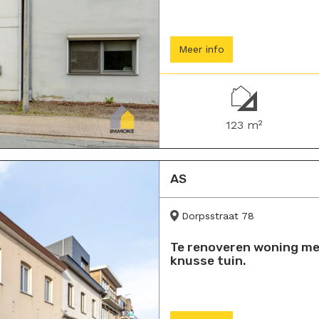
Meer info
123 m²
AS
Dorpsstraat 78
Te renoveren woning met
knusse tuin.