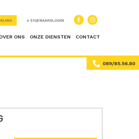
ALING
EIGENAARSLOGIN
OVER ONS
ONZE DIENSTEN
CONTACT
089/85.56.80
G