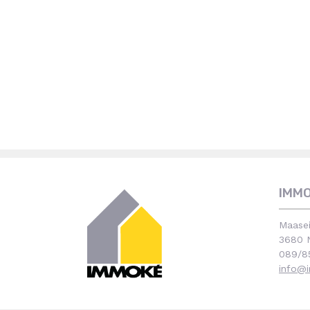
IMM
Maasei
3680 N
089/8
info@