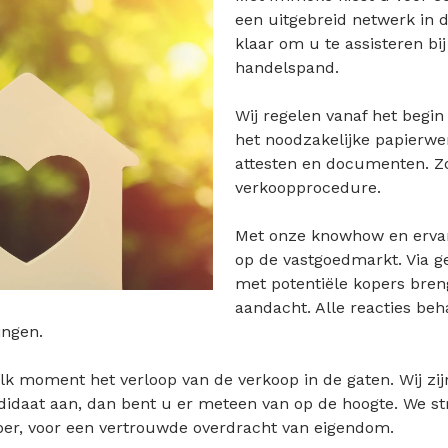
een uitgebreid netwerk in d
klaar om u te assisteren bi
handelspand.
Wij regelen vanaf het begin
het noodzakelijke papierwer
attesten en documenten. Z
verkoopprocedure.
Met onze knowhow en ervar
op de vastgoedmarkt. Via g
met potentiële kopers bre
aandacht. Alle reacties be
ingen.
lk moment het verloop van de verkoop in de gaten. Wij zij
ndidaat aan, dan bent u er meteen van op de hoogte. We s
er, voor een vertrouwde overdracht van eigendom.