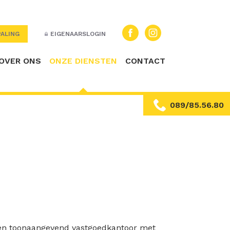
ALING
EIGENAARSLOGIN
OVER ONS
ONZE DIENSTEN
CONTACT
089/85.56.80
en toonaangevend vastgoedkantoor met