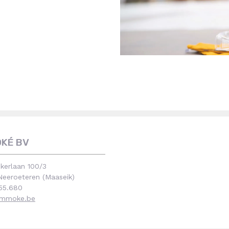
OKÉ BV
kerlaan 100/3
eeroeteren (Maaseik)
55.680
immoke.be