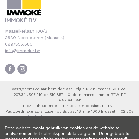
IMMOKÉ BV
Maaseikerlaan 100/3
3680 Neeroeteren (Maaseik)
089/855.680
info@immoke.be
Vastgoedmakelaar-bemiddelaar België BIV nummers 500.555,
207.341, 507.910 en 510.857 - Ondernemingsnummer BTW-BE
0459.940.841
Toezichthoudende autoriteit: Beroepsinstituut van
Vastgoedmakelaars, Luxemburgstraat 16 B te 1000 Brussel T. 02 505
38 50 E.
info@biv.be
- Onderworpen aan de
deontologische code
van het BIV
- Lid BIV - Lid CIB
Deze website maakt gebruik van cookies om de website te
analyseren en het gebruiksgemak te vergroten. Door gebruik te