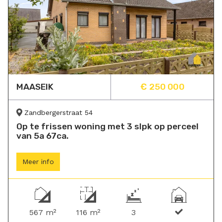
MAASEIK
€ 250 000
Zandbergerstraat 54
Op te frissen woning met 3 slpk op perceel
van 5a 67ca.
Meer info
567 m²
116 m²
3