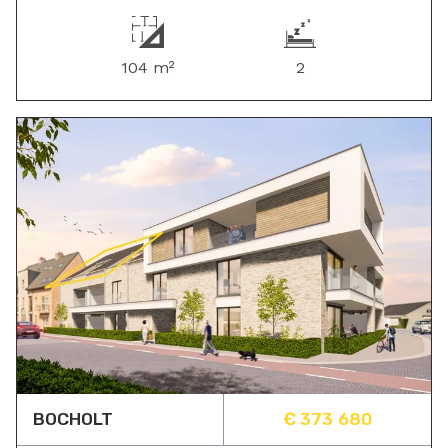
104 m²
2
BOCHOLT
€ 373 680