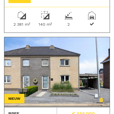
2 381 m²
140 m²
2
NIEUW
BREE
€ 335 000