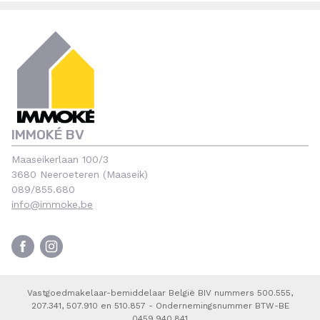
IMMOKÉ BV
Maaseikerlaan 100/3
3680 Neeroeteren (Maaseik)
089/855.680
info@immoke.be
Vastgoedmakelaar-bemiddelaar België BIV nummers 500.555,
207.341, 507.910 en 510.857 - Ondernemingsnummer BTW-BE
0459.940.841