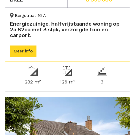
Bergstraat 16 A
Energiezuinige, halfvrijstaande woning op
2a 82ca met 3 slpk, verzorgde tuin en
carport.
Meer info
282 m²
126 m²
3