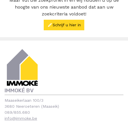
Maar vul uw zoekprofiel in en wij houden u op de
hoogte van ons nieuwste aanbod dat aan uw
zoekcriteria voldoet!
Schrijf u hier in
IMMOKÉ BV
Maaseikerlaan 100/3
3680 Neeroeteren (Maaseik)
089/855.680
info@immoke.be