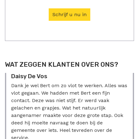
Schrijf u nu in
WAT ZEGGEN KLANTEN OVER ONS?
Daisy De Vos
Yfe
Dank je wel Bert om zo vlot te werken. Alles was
Wauw
rna
vlot gegaan. We hadden met Bert een fijn
werk
contact. Deze was niet stijf. Er werd vaak
pand
agen
gelachen en grapjes. Wat het natuurlijk
zelf
aangenamer maakte voor deze grote stap. Ook
Een 
De
deed hij moeite navraag te doen bij de
afha
oor
gemeente over iets. Heel tevreden over de
gras
service.
vert