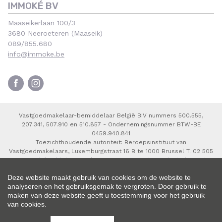
IMMOKÉ BV
Maaseikerlaan 100/3
3680 Neeroeteren (Maaseik)
089/855.680
info@immoke.be
Vastgoedmakelaar-bemiddelaar België BIV nummers 500.555,
207.341, 507.910 en 510.857 - Ondernemingsnummer BTW-BE
0459.940.841
Toezichthoudende autoriteit: Beroepsinstituut van
Vastgoedmakelaars, Luxemburgstraat 16 B te 1000 Brussel T. 02 505
38 50 E.
info@biv.be
- Onderworpen aan de
deontologische code
van het BIV
- Lid BIV - Lid CIB
Deze website maakt gebruik van cookies om de website te
analyseren en het gebruiksgemak te vergroten. Door gebruik te
maken van deze website geeft u toestemming voor het gebruik
van cookies.
© 2026 Immoké |
Developed by Zabun
|
Disclaimer
|
Privacy policy
|