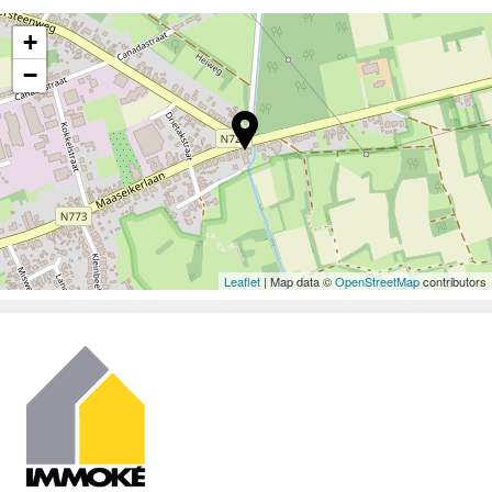
+
−
Leaflet
| Map data ©
OpenStreetMap
contributors