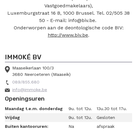
Vastgoedmakelaars),
Luxemburgstraat 16 B, 1000 Brussel. Tel. 02/505 38
50 - E-mail: info@biv.be.
Onderworpen aan de deontologische code BIV:
http://www.biv.be
.
IMMOKÉ BV
Maaseikerlaan 100/3
3680 Neeroeteren (Maaseik)
089/855.680
info@immoke.be
Openingsuren
Maandag t.e.m. donderdag
9u. tot 12u.
13u.30 tot 17u.
Vrijdag
9u. tot 12u.
Gesloten
Buiten kantooruren:
Na
afspraak