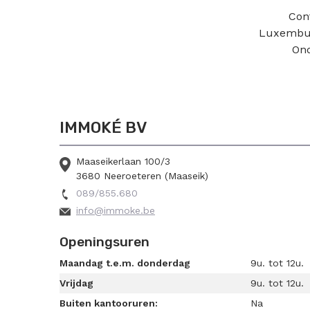
Cont
Luxemburg
Ond
IMMOKÉ BV
Maaseikerlaan 100/3
3680 Neeroeteren (Maaseik)
089/855.680
info@immoke.be
Openingsuren
Maandag t.e.m. donderdag
9u. tot 12u.
Vrijdag
9u. tot 12u.
Buiten kantooruren:
Na