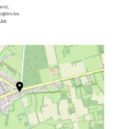
ars),
fo@biv.be.
.be
.