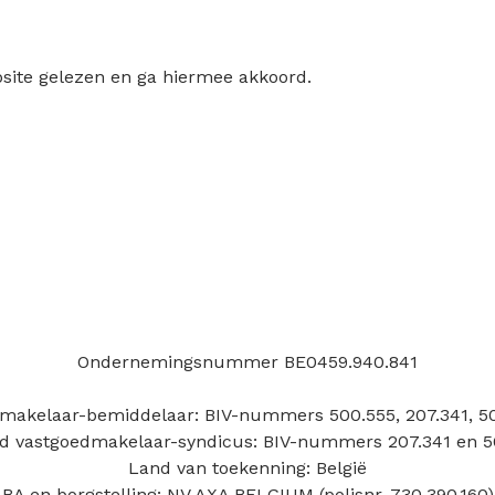
ite gelezen en ga hiermee akkoord.
Ondernemingsnummer BE0459.940.841
makelaar-bemiddelaar: BIV-nummers 500.555, 207.341, 50
d vastgoedmakelaar-syndicus: BIV-nummers 207.341 en 5
Land van toekenning: België
BA en borgstelling: NV AXA BELGIUM (polisnr. 730.390.160)