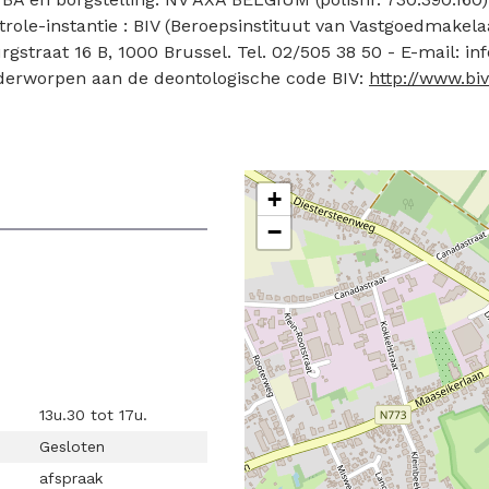
role-instantie : BIV (Beroepsinstituut van Vastgoedmakela
straat 16 B, 1000 Brussel. Tel. 02/505 38 50 - E-mail: in
erworpen aan de deontologische code BIV:
http://www.biv
+
−
13u.30 tot 17u.
Gesloten
afspraak