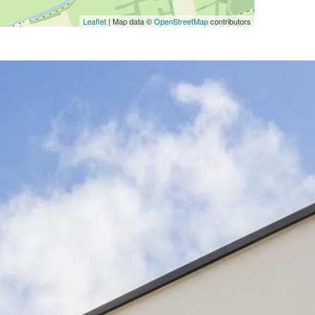
Leaflet
| Map data ©
OpenStreetMap
contributors