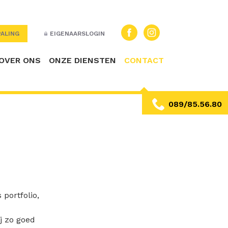
ALING
EIGENAARSLOGIN
OVER ONS
ONZE DIENSTEN
CONTACT
089/85.56.80
portfolio,
ij zo goed