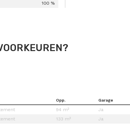
100 %
NVOORKEUREN?
Opp.
Garage
tement
94 m²
Ja
tement
133 m²
Ja