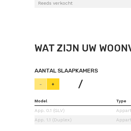
Reeds verkocht
WAT ZIJN UW WOO
AANTAL SLAAPKAMERS
/
-
+
Model
Type
App. 0.1 (GLV)
Appar
App. 1.1 (Duplex)
Appar