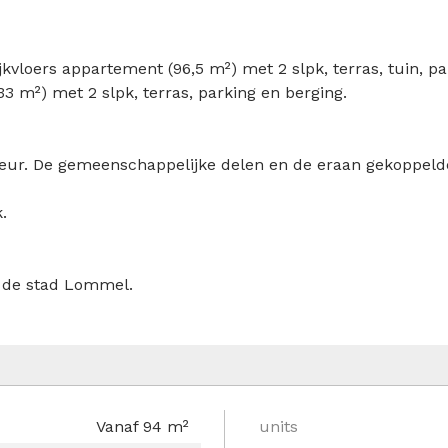
ijkvloers appartement (96,5 m²) met 2 slpk, terras, tuin, p
3 m²) met 2 slpk, terras, parking en berging.
eur. De gemeenschappelijke delen en de eraan gekoppelde
.
 de stad Lommel.
Vanaf 94 m²
units