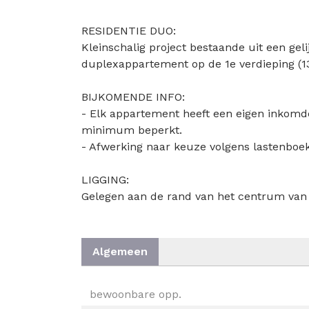
RESIDENTIE DUO:
Kleinschalig project bestaande uit een gel
duplexappartement op de 1e verdieping (13
BIJKOMENDE INFO:
- Elk appartement heeft een eigen inkomd
minimum beperkt.
- Afwerking naar keuze volgens lastenboek
LIGGING:
Gelegen aan de rand van het centrum van
Algemeen
ALGEMEEN
bewoonbare opp.