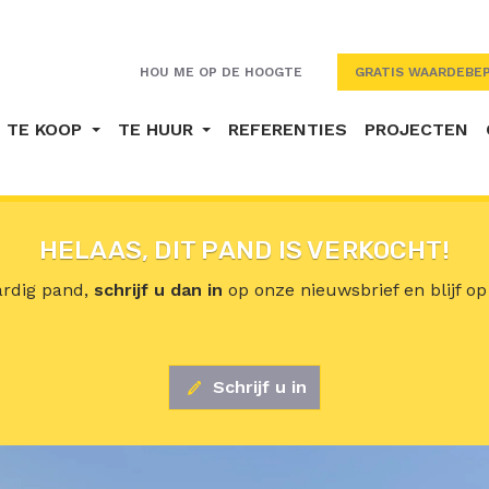
HOU ME OP DE HOOGTE
GRATIS WAARDEBEP
TE KOOP
TE HUUR
REFERENTIES
PROJECTEN
HELAAS, DIT PAND IS VERKOCHT!
aardig pand,
schrijf u dan in
op onze nieuwsbrief en blijf o
Schrijf u in