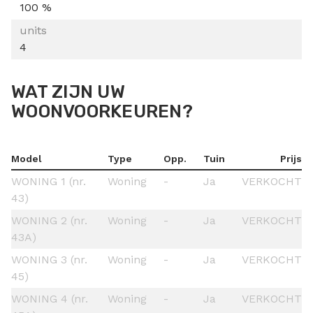
100 %
units
4
WAT ZIJN UW
WOONVOORKEUREN?
Model
Type
Opp.
Tuin
Prijs
WONING 1 (nr.
Woning
-
Ja
VERKOCHT
43)
WONING 2 (nr.
Woning
-
Ja
VERKOCHT
43A)
WONING 3 (nr.
Woning
-
Ja
VERKOCHT
45)
WONING 4 (nr.
Woning
-
Ja
VERKOCHT