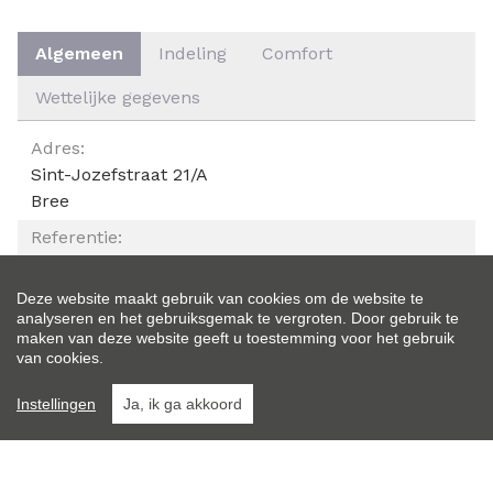
Algemeen
Indeling
Comfort
Wettelijke gegevens
ALGEMEEN
Adres:
Sint-Jozefstraat 21/A
Bree
Referentie:
24TK042
Deze website maakt gebruik van cookies om de website te
Vraagprijs:
analyseren en het gebruiksgemak te vergroten. Door gebruik te
Verkocht
maken van deze website geeft u toestemming voor het gebruik
van cookies.
Type:
Woning
Instellingen
Ja, ik ga akkoord
Ligging:
Landelijk, Aan rustige weg, Gemeente
Perceeloppervlakte: