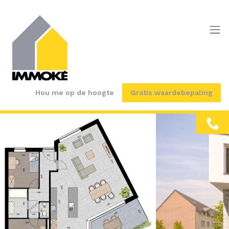
Menu overslaan en naar de inhoud gaan
Hou me op de hoogte
Gratis waardebepaling