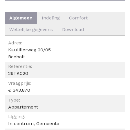
Algemeen
Indeling
Comfort
Wettelijke gegevens
Download
ALGEMEEN
Adres:
Kaulillerweg 20/05
Bocholt
Referentie:
26TK020
Vraagprijs:
€ 343.870
Type:
Appartement
Ligging:
In centrum, Gemeente