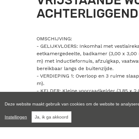
VRIJSTAANDE WO
ACHTERLIGGEND 
OMSCHIJVING:
- GELIJKVLOERS: Inkomhal met vestiairekas
eetkamergedeelte, badkamer (3,00 x 3,00 
m) met inductiefornuis, afzuigkap, vaatwa
bereikbaar langs de buitenzijde.
- VERDIEPING 1: Overloop en 3 ruime slaap
m).
- KELDER: Kleine voorraadkelder (3,85 x 2,
- BUITEN: De inrit, aangelegd met sierbest
Deze website maakt gebruik van cookies om de website te analysere
terras met aangrenzend tuintje met uitzic
niet bij de verhuur.
Instellingen
Ja, ik ga akkoord
BIJKOMENDE INFORMATIE:
- Ramen: Houten ramen met dubbele beglaz