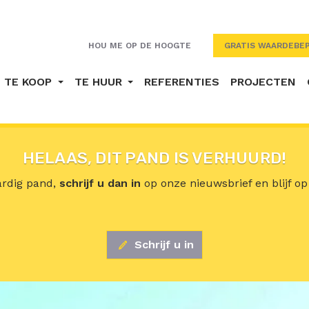
HOU ME OP DE HOOGTE
GRATIS WAARDEBEP
TE KOOP
TE HUUR
REFERENTIES
PROJECTEN
HELAAS, DIT PAND IS VERHUURD!
aardig pand,
schrijf u dan in
op onze nieuwsbrief en blijf o
Schrijf u in