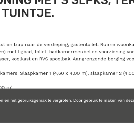
NING MET 3 SLPKS, TE
TUINTJE.
t en trap naar de verdieping, gastentoilet. Ruime woonka
m) met ligbad, toilet, badkamermeubel en voorziening vo
sser, koelkast en RVS spoelbak. Aangrenzende berging vo
kamers. Slaapkamer 1 (4,60 x 4,00 m), slaapkamer 2 (4,00
00 m).
rating, is aan straatzijde afgesloten met een metalen poo
n en het gebruiksgemak te vergroten. Door gebruik te maken van deze
ht op weilanden. De voorliggende tuin zal worden ingezaai
ing en voorzien van elektrische rolluiken.