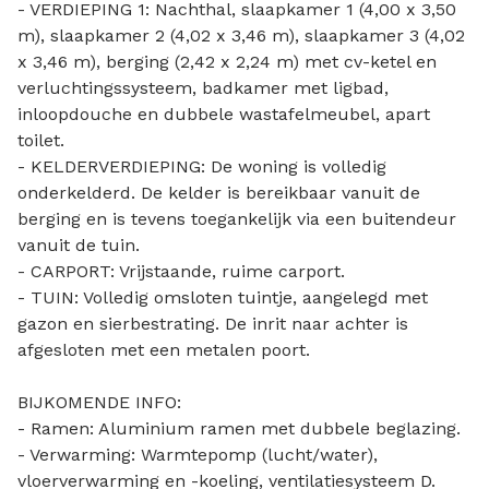
- VERDIEPING 1: Nachthal, slaapkamer 1 (4,00 x 3,50
m), slaapkamer 2 (4,02 x 3,46 m), slaapkamer 3 (4,02
x 3,46 m), berging (2,42 x 2,24 m) met cv-ketel en
verluchtingssysteem, badkamer met ligbad,
inloopdouche en dubbele wastafelmeubel, apart
toilet.
- KELDERVERDIEPING: De woning is volledig
onderkelderd. De kelder is bereikbaar vanuit de
berging en is tevens toegankelijk via een buitendeur
vanuit de tuin.
- CARPORT: Vrijstaande, ruime carport.
- TUIN: Volledig omsloten tuintje, aangelegd met
gazon en sierbestrating. De inrit naar achter is
afgesloten met een metalen poort.
BIJKOMENDE INFO:
- Ramen: Aluminium ramen met dubbele beglazing.
- Verwarming: Warmtepomp (lucht/water),
vloerverwarming en -koeling, ventilatiesysteem D.