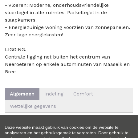
- Vloeren: Moderne, onderhoudsvriendelijke
vloertegel in alle ruimtes. Parkettegel in de
slaapkamers.
- Energiezuinige woning voorzien van zonnepanelen.
Zeer lage energiekosten!
LIGGING:
Centrale ligging net buiten het centrum van
Neeroeteren op enkele autominuten van Maaseik en
Bree.
Algemeen
Indeling
Comfort
Wettelijke gegevens
ALGEMEEN
Adres:
Maaseikerlaan 96
Deze website maakt gebruik van cookies om de website te
analyseren en het gebruiksgemak te vergroten. Door gebruik te
Maaseik