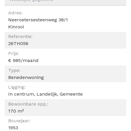
ALGEMEEN
Adres:
Neeroetersesteenweg 38/1
Kinrooi
Referentie:
26TH056
Prijs:
€ 985/maand
Type:
Benedenwoning
Ligging:
In centrum, Landelijk, Gemeente
Bewoonbare opp.:
170 m²
Bouwjaar:
1953