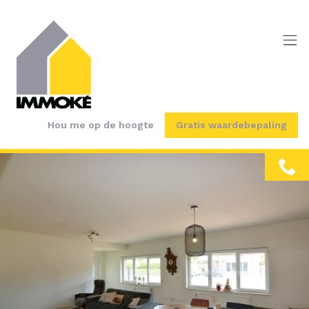
Menu overslaan en naar de inhoud gaan
Hou me op de hoogte
Gratis waardebepaling