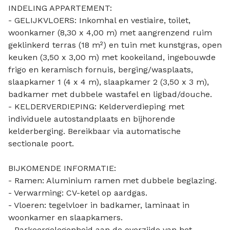
INDELING APPARTEMENT:
- GELIJKVLOERS: Inkomhal en vestiaire, toilet,
woonkamer (8,30 x 4,00 m) met aangrenzend ruim
geklinkerd terras (18 m²) en tuin met kunstgras, open
keuken (3,50 x 3,00 m) met kookeiland, ingebouwde
frigo en keramisch fornuis, berging/wasplaats,
slaapkamer 1 (4 x 4 m), slaapkamer 2 (3,50 x 3 m),
badkamer met dubbele wastafel en ligbad/douche.
- KELDERVERDIEPING: Kelderverdieping met
individuele autostandplaats en bijhorende
kelderberging. Bereikbaar via automatische
sectionale poort.
BIJKOMENDE INFORMATIE:
- Ramen: Aluminium ramen met dubbele beglazing.
- Verwarming: CV-ketel op aardgas.
- Vloeren: tegelvloer in badkamer, laminaat in
woonkamer en slaapkamers.
- Parkeergelegenheid aan de overzijde van het