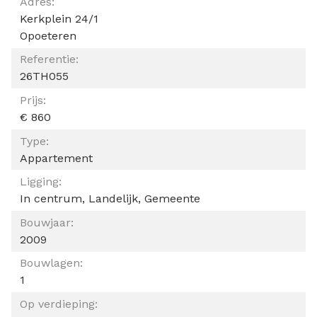
ALGEMEEN
Adres:
Kerkplein 24/1
Opoeteren
Referentie:
26TH055
Prijs:
€ 860
Type:
Appartement
Ligging:
In centrum, Landelijk, Gemeente
Bouwjaar:
2009
Bouwlagen:
1
Op verdieping: