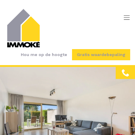
Menu overslaan en naar de inhoud gaan
Hou me op de hoogte
Gratis waardebepaling