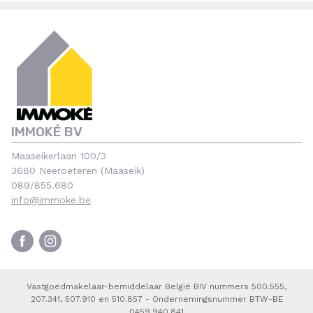
IMMOKÉ BV
Maaseikerlaan 100/3
3680 Neeroeteren (Maaseik)
089/855.680
info@immoke.be
Vastgoedmakelaar-bemiddelaar België BIV nummers 500.555,
207.341, 507.910 en 510.857 - Ondernemingsnummer BTW-BE
0459.940.841