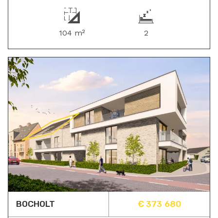
104 m²
2
BOCHOLT
€ 373 680