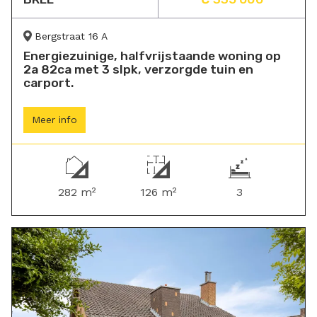
Bergstraat 16 A
Energiezuinige, halfvrijstaande woning op
2a 82ca met 3 slpk, verzorgde tuin en
carport.
Meer info
282 m²
126 m²
3