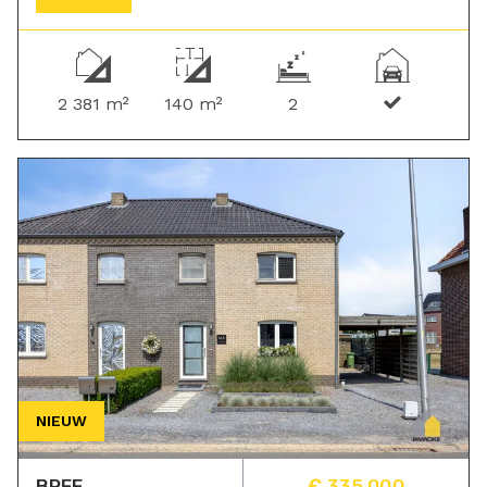
2 381 m²
140 m²
2
NIEUW
BREE
€ 335 000