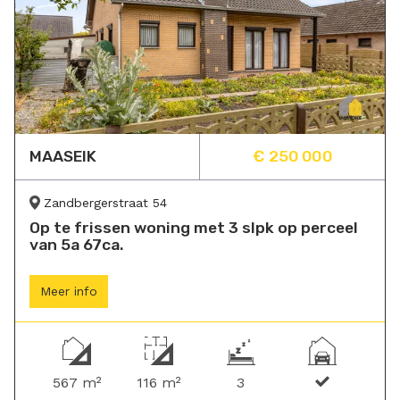
MAASEIK
€ 250 000
Zandbergerstraat 54
Op te frissen woning met 3 slpk op perceel
van 5a 67ca.
Meer info
567 m²
116 m²
3