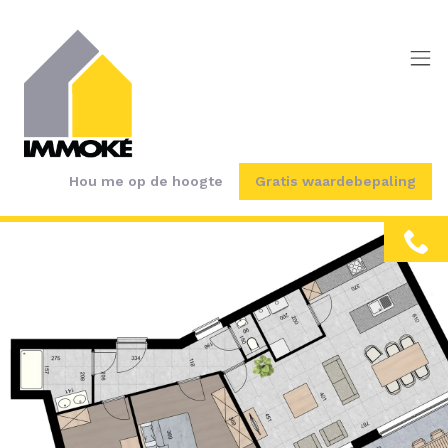
Menu overslaan en naar de inhoud gaan
Hou me op de hoogte
Gratis waardebepaling