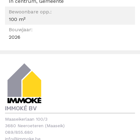
In centrum, Gemeente
Bewoonbare opp.:
100 m²
Bouwjaar:
2026
IMMOKÉ BV
Maaseikerlaan 100/3
3680 Neeroeteren (Maaseik)
089/855.680
info@immoke.be