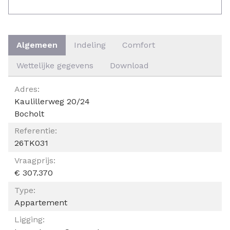
Algemeen
Indeling
Comfort
Wettelijke gegevens
Download
ALGEMEEN
Adres:
Kaulillerweg 20/24
Bocholt
Referentie:
26TK031
Vraagprijs:
€ 307.370
Type:
Appartement
Ligging: