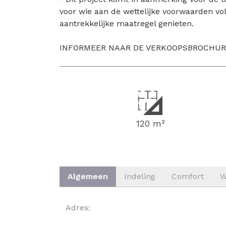
voor wie aan de wettelijke voorwaarden vo
aantrekkelijke maatregel genieten.
INFORMEER NAAR DE VERKOOPSBROCHUR
120 m²
Algemeen
Indeling
Comfort
W
ALGEMEEN
Adres: