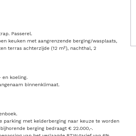
rap. Passerel.
pen keuken met aangrenzende berging/wasplaats,
ten terras achterzijde (12 m²), nachthal, 2
en koeling.
aangenaam binnenklimaat.
tenboek.
ge parking met kelderberging naar keuze te worden
bijhorende berging bedraagt € 22.000,-.
toepassing van het verlaagde BTW-tarief van 6%