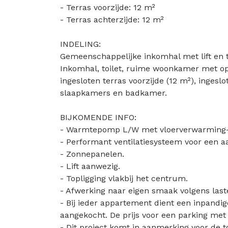
- Terras voorzijde: 12 m²
- Terras achterzijde: 12 m²
INDELING:
Gemeenschappelijke inkomhal met lift en t
Inkomhal, toilet, ruime woonkamer met o
ingesloten terras voorzijde (12 m²), ingeslo
slaapkamers en badkamer.
BIJKOMENDE INFO:
- Warmtepomp L/W met vloerverwarming- 
- Performant ventilatiesysteem voor een 
- Zonnepanelen.
- Lift aanwezig.
- Topligging vlakbij het centrum.
- Afwerking naar eigen smaak volgens las
- Bij ieder appartement dient een inpandi
aangekocht. De prijs voor een parking met 
- Dit project komt in aanmerking voor de 