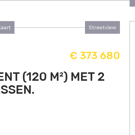
Kaart
Streetview
€ 373 680
T (120 M²) MET 2
ASSEN.