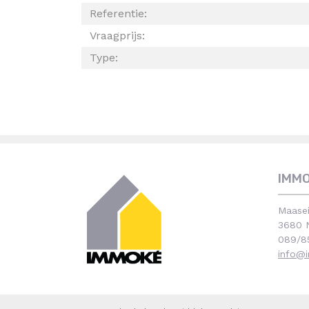
Referentie:
Vraagprijs:
Type:
IMM
Maasei
3680 N
089/8
info@