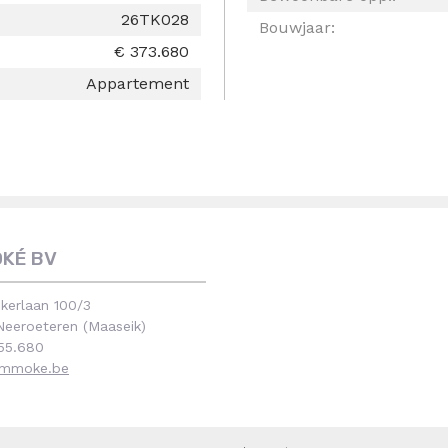
26TK028
Bouwjaar:
€ 373.680
Appartement
OKÉ BV
kerlaan 100/3
eeroeteren (Maaseik)
55.680
immoke.be