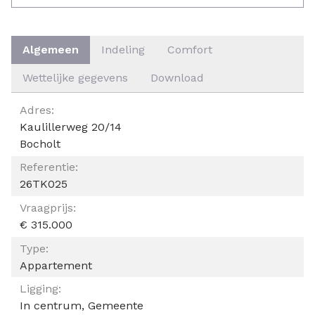
Algemeen
Indeling
Comfort
Wettelijke gegevens
Download
ALGEMEEN
Adres:
Kaulillerweg 20/14
Bocholt
Referentie:
26TK025
Vraagprijs:
€ 315.000
Type:
Appartement
Ligging:
In centrum, Gemeente