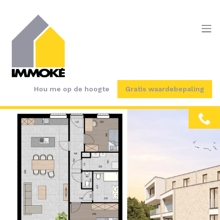
Menu overslaan en naar de inhoud gaan
Hou me op de hoogte
Gratis waardebepaling