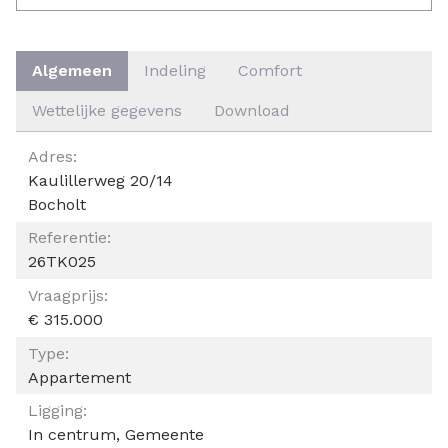
Algemeen
Indeling
Comfort
Wettelijke gegevens
Download
ALGEMEEN
Adres:
Kaulillerweg 20/14
Bocholt
Referentie:
26TK025
Vraagprijs:
€ 315.000
Type:
Appartement
Ligging:
In centrum, Gemeente