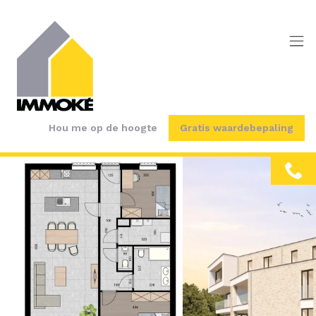
Menu overslaan en naar de inhoud gaan
Hou me op de hoogte
Gratis waardebepaling