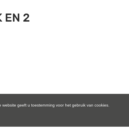
 EN 2
as achterzijde (12 m²), nachthal, 2
 website geeft u toestemming voor het gebruik van cookies.