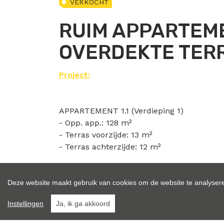
VERKOCHT
RUIM APPARTEMEN
OVERDEKTE TER
Project:
APPARTEMENT 1.1 (Verdieping 1)
- Opp. app.: 128 m²
- Terras voorzijde: 13 m²
- Terras achterzijde: 12 m²
INDELING:
Inkomhal, toilet, ruime woonkamer met open
Deze website maakt gebruik van cookies om de website te analysere
slaapkamers, badkamer en berging/waspla
Instellingen
Ja, ik ga akkoord
BIJKOMENDE INFO: