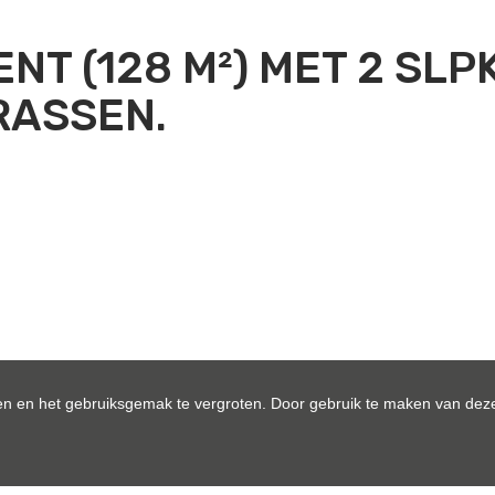
T (128 M²) MET 2 SLPK
RASSEN.
 keuken, overdekt terras voorzijde (13 m²), overdekt terr
n en het gebruiksgemak te vergroten. Door gebruik te maken van deze
ats.