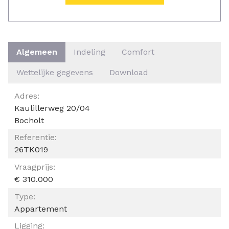
Algemeen
Indeling
Comfort
Wettelijke gegevens
Download
ALGEMEEN
Adres:
Kaulillerweg 20/04
Bocholt
Referentie:
26TK019
Vraagprijs:
€ 310.000
Type:
Appartement
Ligging: