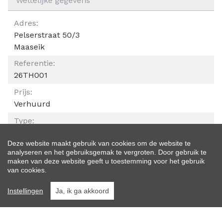
Wettelijke gegevens
ALGEMEEN
Adres:
Pelserstraat 50/3
Maaseik
Referentie:
26TH001
Prijs:
Verhuurd
Type:
Appartement
Deze website maakt gebruik van cookies om de website te
Ligging:
analyseren en het gebruiksgemak te vergroten. Door gebruik te
In centrum, Stad, Stad centrum
maken van deze website geeft u toestemming voor het gebruik
van cookies.
Bewoonbare opp.:
77 m²
Instellingen
Ja, ik ga akkoord
Bouwjaar:
1979