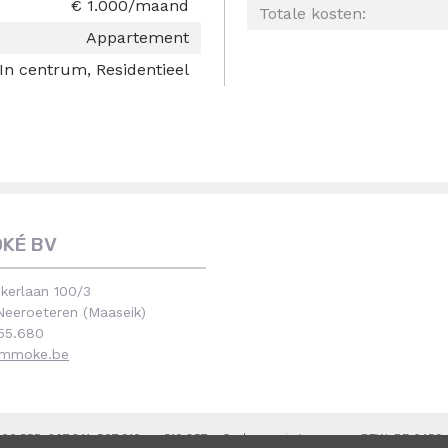
€ 1.000/maand
Totale kosten:
Appartement
In centrum, Residentieel
OKÉ BV
kerlaan 100/3
eeroeteren (Maaseik)
55.680
immoke.be
0.555, 207.341, 507.910 en 510.857 - Ondernemingsnummer BTW-BE 0459.