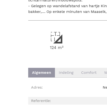
lichtarmaturen/inbouwspots.
- Gelegen op wandelafstand van hartje Kinr
bakker,.... Op enkele minuten van Maaseik
124 m²
Algemeen
Indeling
Comfort
W
ALGEMEEN
Adres:
Ne
Referentie: