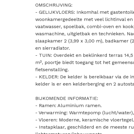
OMSCHRIJVING:
- GELIJKVLOERS: Inkomhal met gastentoile
woonkamergedeelte met veel lichtinval en 
vaatwasser, spoelbak, combi-oven en kookp
wasmachine, uitgietbak en technieken. Nac
slaapkamer 2 (3,99 x 3,00 m), badkamer (
en sierradiator.
- TUIN: Overdekt en beklinkerd terras 14,5
m², poortje biedt toegang tot het gemeen
fietsenstalling.
- KELDER: De kelder is bereikbaar via de inr
kelder is er een kelderberging en 2 autost
BIJKOMENDE INFORMATIE:
- Ramen: Aluminium ramen.
- Verwarming: Warmtepomp (lucht/water), 
- Vloeren: Moderne, keramische vloertegel
- Instapklaar, geschilderd en de meeste ru