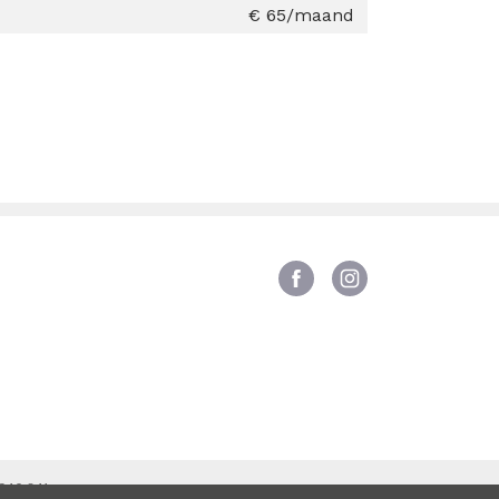
€ 65/maand
940.841