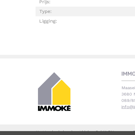
Prijs:
Type:
Ligging:
IMM
Maasei
3680 N
089/8
info@
Vastgoedmakelaar-bemiddelaar België BIV nummers 50