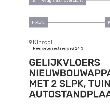
Terug naar overzicht
Foto's
Kinrooi
Neeroetersesteenweg 24 3
GELIJKVLOERS
NIEUWBOUWAPPA
MET 2 SLPK, TUI
AUTOSTANDPLAA